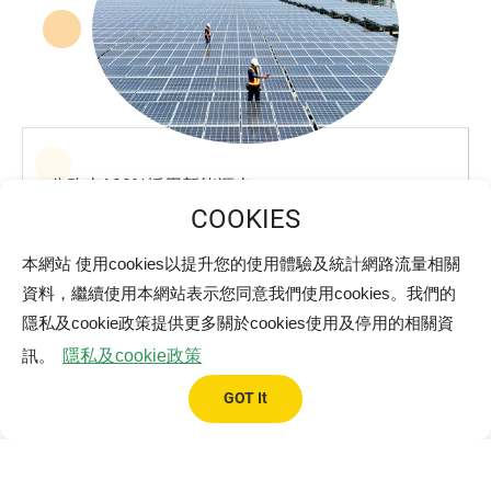
公務車100%採用新能源車
取得TUV O&M運維系統驗證
主要供應商永續績效列入評核指標，且供應商自評分
本網站 使用cookies以提升您的使用體驗及統計網路流量相關
數達80分
資料，繼續使用本網站表示您同意我們使用cookies。我們的
隱私及cookie政策提供更多關於cookies使用及停用的相關資
案場維運導入節水設備及措施，節水量達20%
訊。
隱私及cookie政策
全體員工男女比例達1:1
GOT It