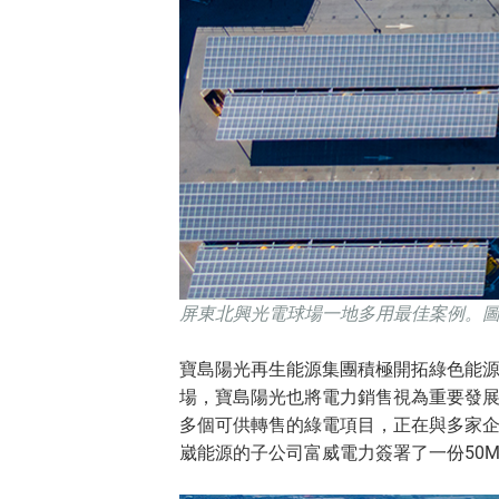
屏東北興光電球場一地多用最佳案例。
寶島陽光再生能源集團積極開拓綠色能源市
場，寶島陽光也將電力銷售視為重要發展
多個可供轉售的綠電項目，正在與多家
崴能源的子公司富威電力簽署了一份50