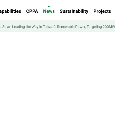
apabilities
CPPA
News
Sustainability
Projects
lar: Leading the Way in Taiwan's Renewable Power, Targeting 200MW 