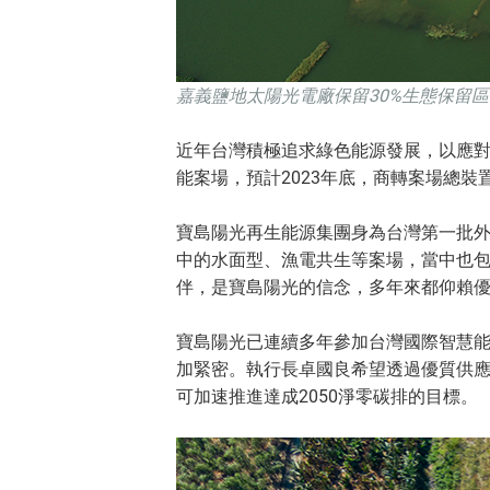
嘉義鹽地太陽光電廠保留30%生態保留
近年台灣積極追求綠色能源發展，以應對
能案場，預計2023年底，商轉案場總裝
寶島陽光再生能源集團身為台灣第一批
中的水面型、漁電共生等案場，當中也
伴，是寶島陽光的信念，多年來都仰賴
寶島陽光已連續多年參加台灣國際智慧
加緊密。執行長卓國良希望透過優質供
可加速推進達成2050淨零碳排的目標。