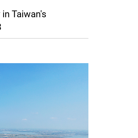
in Taiwan's
3