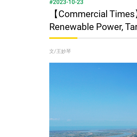
#2023-10-23
【Commercial Times】F
Renewable Power, Ta
文/王妙琴