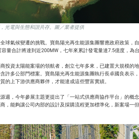
區，光電與生態和諧共存。圖／業者提供
全球氣候變遷的挑戰。寶島陽光再生能源集團響應政府政策，自2
置容量合計將達到近200MW，七年來累計發電量達7.5億度，
外商投資太陽能案場的領航者，創立七年多來，已建置大規模的
包含許多公部門標案。寶島陽光再生能源集團執行長卓國良表示
優質的上下游供應商夥伴，才能達成這些豐富實績。
能源週，今年參展主題更提出了「一站式供應商協作平台」的概
應商，能夠讓公司內部的設計及採購流程更加標準化，新案場一