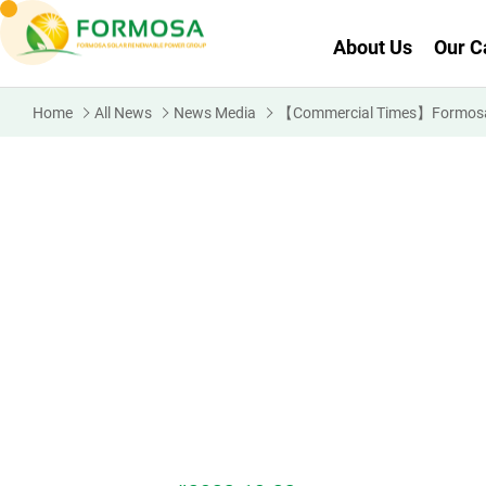
About Us
Our C
Home
All News
News Media
【Commercial Times】Formosa So