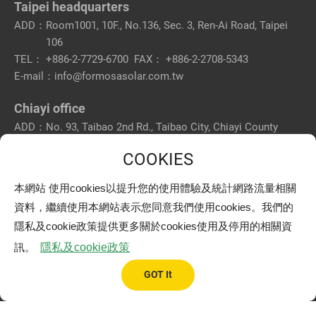
Taipei headquarters
ADD：
Room1001, 10F., No.136, Sec. 3, Ren-Ai Road, Taipei
106
TEL：
+886-2-7729-6700
FAX：
+886-2-2708-5343
E-mail：
info@formosasolar.com.tw
Chiayi office
ADD：
No. 93, Taibao 2nd Rd., Taibao City, Chiayi County
612
TEL：
+886-5-320-8200
FAX：
+886-5-362-2900
本網站 使用cookies以提升您的使用體驗及統計網路流量相關
Pingtung branch
資料，繼續使用本網站表示您同意我們使用cookies。我們的
ADD：
No. 14-15, Ren-Ai Rd., Pingtung City, Pingtung County
隱私及cookie政策提供更多關於cookies使用及停用的相關資
900
TEL：
+886-8-765-6899
FAX：
+886-8-765-6799
訊。
隱私及cookie政策
© 2021 Formosa Solar Renewable Power Co., Ltd. All rights
GOT It
reserved
Web Design
| Grnet