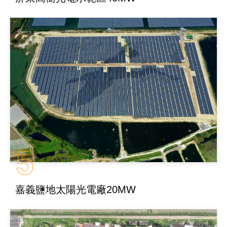
5
嘉義鹽地太陽光電廠20MW