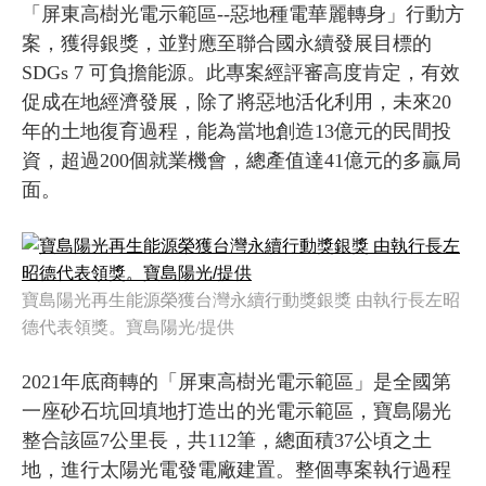
「屏東高樹光電示範區--惡地種電華麗轉身」行動方
案，獲得銀獎，並對應至聯合國永續發展目標的
SDGs 7 可負擔能源。此專案經評審高度肯定，有效
促成在地經濟發展，除了將惡地活化利用，未來20
年的土地復育過程，能為當地創造13億元的民間投
資，超過200個就業機會，總產值達41億元的多贏局
面。
寶島陽光再生能源榮獲台灣永續行動獎銀獎 由執行長左昭
德代表領獎。寶島陽光/提供
2021年底商轉的「屏東高樹光電示範區」是全國第
一座砂石坑回填地打造出的光電示範區，寶島陽光
整合該區7公里長，共112筆，總面積37公頃之土
地，進行太陽光電發電廠建置。整個專案執行過程