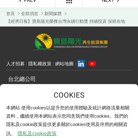
PREV
NEXT
首頁
全部消息
新聞媒體
【經濟日報】寶島陽光榮獲台灣永續行動獎 持續投資 深耕在地
人才招募
隱私權政策
網站地圖
台北總公司
ADD：
106 台北市大安區仁愛路三段136號10樓1001室
TEL：
02-7729-6700
FAX：
02-2708-5343
E-mail：
info@formosasolar.com.tw
本網站 使用cookies以提升您的使用體驗及統計網路流量相關
嘉義辦公室
資料，繼續使用本網站表示您同意我們使用cookies。我們的
ADD：
612 嘉義縣太保市太保二路93號
TEL：
05-320-8200
隱私及cookie政策提供更多關於cookies使用及停用的相關資
FAX：
05-362-2900
訊。
隱私及cookie政策