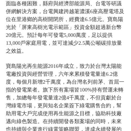
面臨各種困難，縣府與經濟部能源局、台電等研議
併網解決方案，台電興建跨越荖濃溪6座高壓電塔及
位在里港鄉的高樹開閉所，經費達6.5億元。寶島陽
光於「屏東高樹光電示範區」投資金額超過新台幣
20億元。預計每年可發電5,000萬度，足以提供
13,000戶家庭用電，並可達減少2.5萬公噸碳排放量
之效益。
寶島陽光再生能源2016年成立，致力於台灣太陽能
電廠投資與經營管理，六年來累積發電量達6.2億
度，每個月新增2千萬度，為台灣名列前茅、首屈一
指的發電業者。旗下所有案場皆100%持有營運未轉
售，加總每年發電量達2億4千萬度，不但貢獻於台
灣綠電市場，更與知名企業簽下綠電購售合約，幫
助用電大戶完成使用再生能源之目標，協助科技廠
邁向綠色製造。在持續開發各類案場的同時，未來
也持續與企業進行綠電策略聯盟，達成永續發展的