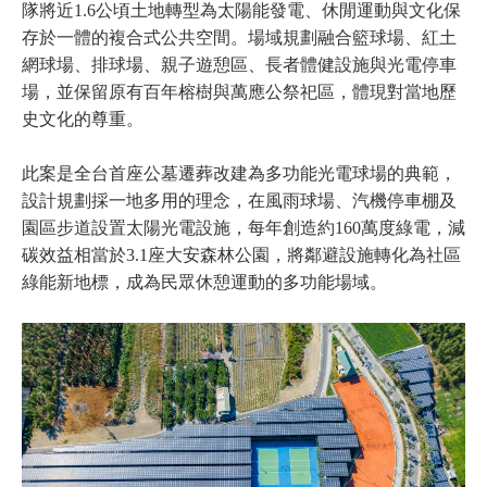
隊將近1.6公頃土地轉型為太陽能發電、休閒運動與文化保
存於一體的複合式公共空間。場域規劃融合籃球場、紅土
網球場、排球場、親子遊憩區、長者體健設施與光電停車
場，並保留原有百年榕樹與萬應公祭祀區，體現對當地歷
史文化的尊重。
此案是全台首座公墓遷葬改建為多功能光電球場的典範，
設計規劃採一地多用的理念，在風雨球場、汽機停車棚及
園區步道設置太陽光電設施，每年創造約160萬度綠電，減
碳效益相當於3.1座大安森林公園，將鄰避設施轉化為社區
綠能新地標，成為民眾休憩運動的多功能場域。