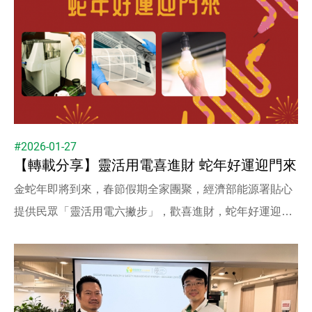
#2026-01-27
【轉載分享】靈活用電喜進財 蛇年好運迎門來
金蛇年即將到來，春節假期全家團聚，經濟部能源署貼心
提供民眾「靈活用電六撇步」，歡喜進財，蛇年好運迎門
來。