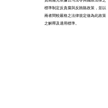
寶島陽光依據台灣法令與國際法律之
標準制定反貪腐與反賄賂政策，並以
兩者間較嚴格之法律規定做為此政策
之解釋及適用標準。
寶島陽光再生能源將持續透過內
ESG(Environment、Soc