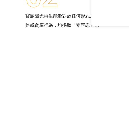
寶島陽光再生能源對於任何形式之賄
賂或貪腐行為，均採取「零容忍」原
則。
反貪腐與反賄賂政策
控機制、教育訓練等方式，持續落實反貪腐與反賄賂政策。此外
ial and Governance)規範以達企業誠信及永續經營之指標，
共好。