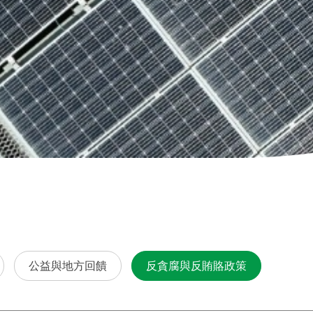
公益與地方回饋
反貪腐與反賄賂政策