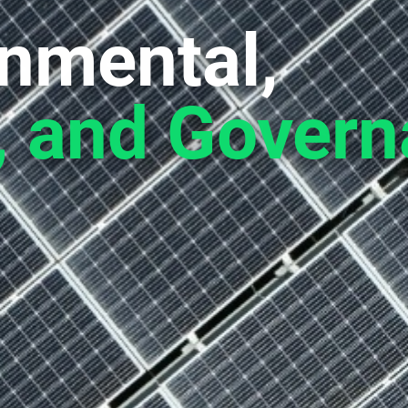
nmental,
, and Gover