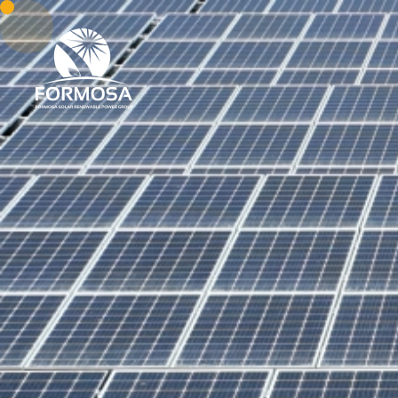
About Us
Our Capab