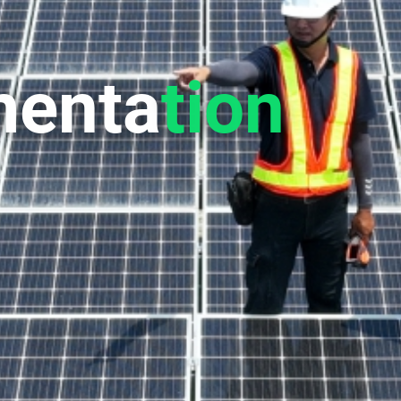
enta
tion