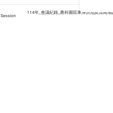
114年_會議紀錄_農科園區東滯洪池及漂⿃湖
n Session
光電發電設備場地標租案
114年_農科園區東滯洪池及漂⿃湖設置太陽
n Session
備場地標租案