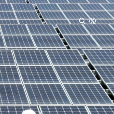
wnload
Contact Us