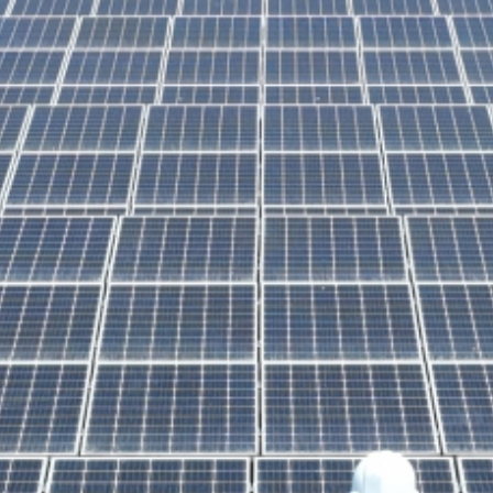
ilities
CPPA
News
Sustainability
Projects
Do